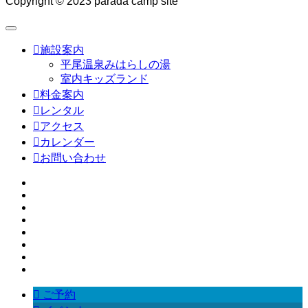
Copyright © 2023 parada camp site

施設案内
平尾温泉みはらしの湯
室内キッズランド

料金案内

レンタル

アクセス

カレンダー

お問い合わせ

ご予約