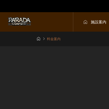

施設案内


料金案内
5シーズンのキャン
車が無くてもキャ
約
を楽しもう！