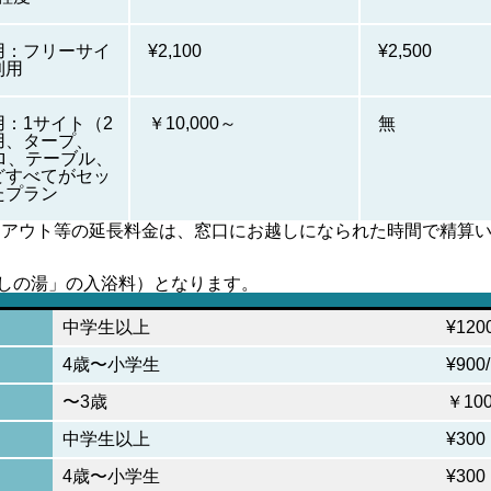
用：フリーサイ
¥2,100
¥2,500
利用
：1サイト（2
￥10,000～
無
用、タープ、
ロ、テーブル、
どすべてがセッ
たプラン
クアウト等の延長料金は、窓口にお越しになられた時間で精算
しの湯」の入浴料）となります。
中学生以上
¥120
4歳〜小学生
¥900
〜3歳
￥10
中学生以上
¥300
4歳〜小学生
¥300