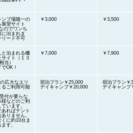
ャンプ場随一の
￥3,000
￥3,500
る展望サイト
Kなのでワンち
緒に泊まれま
ーリード不可
んと泊まれる柵
￥7,000
￥7,900
たサイト（１３
ｍ相当）
でOK！
上の広大なエリ
宿泊プラン￥25,000
宿泊プラン￥30
まるご利用可能
デイキャンプ￥20,000
デイキャンプ￥2
の受付が要らな
体様などのご利
しています。
であればテント
はありません。
くに約10台ま
れます。