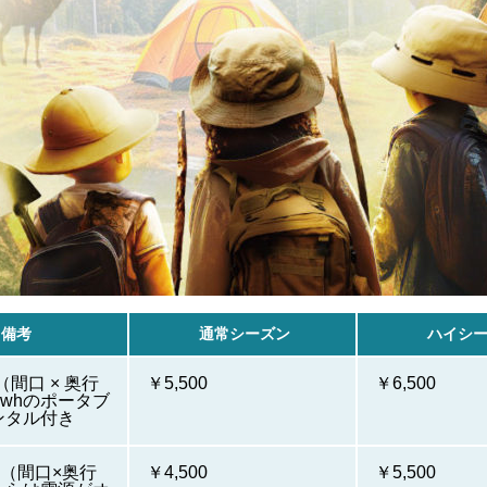
備考
通常シーズン
ハイシ
（間口 × 奥行
￥5,500
￥6,500
0whのポータブ
ンタル付き
ｍ（間口×奥行
￥4,500
￥5,500