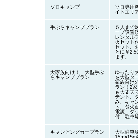
ソロキャンプ
ソロ専用
イトエリ
手ぶらキャンププラン
５人まで
ープ設置
レンタル
火セット
セット、
とに￥2,
ます。
大家族向け！ 大型手ぶ
ゆったり
らキャンププラン
を大型タ
家族向け
ラン！2
も大丈夫
テント、
み、キャ
ト、焚火
電源、ダ
付 駐車
キャンピングカープラン
大型駐車
15m×15