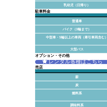
乳幼児（日帰り）
駐車料金
普通車
バイク（3輪まで）
中型車・5輪以上の車両（牽引車両含む
大型バス
オプション・その他
レンタル各種はこちら
売店
薪
炭
燃料系
調味料系