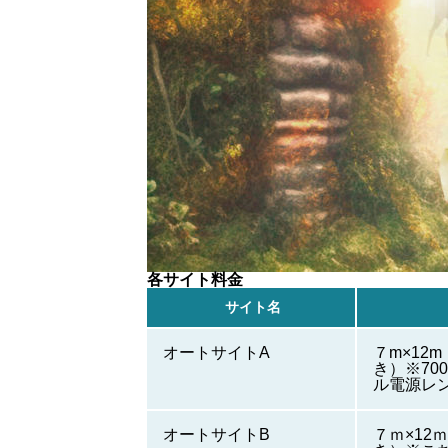
各サイト料金
サイト名
オートサイトA
７m×12m
き）※70
ル電源レ
オートサイトB
７ｍ×12