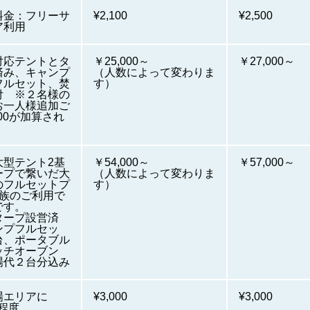
料金：フリーサ
¥2,100
¥2,500
ア利用
対応テントとタ
￥25,000～
￥27,000～
済み、キャンプ
（人数によって変わりま
フルセット、焚
す）
付 ※２名様の
お一人様追加ご
500が加算され
大型テント2基
￥54,000～
￥57,000～
ープで繋いだ大
（人数によって変わりま
のフルセットプ
す）
家族のご利用で
です。
タープ設営済
ンプフルセッ
台、ポータブル
ッチオーブン
場代２台分込み
場エリアに
¥3,000
¥3,000
m程度