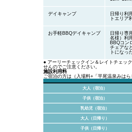
デイキャンプ
日帰り利
トエリア
お手軽BBQデイキャンプ
日帰り専用
名様）利
BBQコン
チェアな
トになっ
● アーリーチェックイン＆レイトチェッ
せんのでご注意ください。
施設利用料
ご宿泊の方は（入場料+「平尾温泉みはら
大人（宿泊）
子供（宿泊）
乳幼児（宿泊）
大人（日帰り）
子供（日帰り）