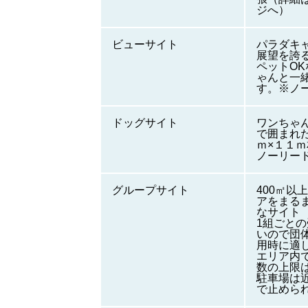
ジへ）
ビューサイト
パラダキ
展望を誇
ペットO
ゃんと一
す。※ノ
ドッグサイト
ワンちゃ
で囲まれ
ｍ×１１
ノーリード
グループサイト
400㎡以
アをまる
なサイト
1組ごと
いので団
用時に適
エリア内
数の上限
駐車場は近
で止めら