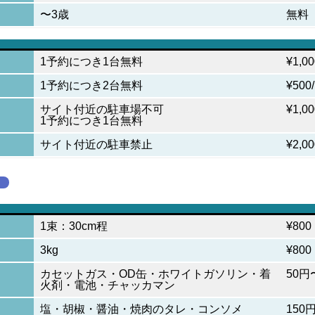
〜3歳
無料
1予約につき1台無料
¥1,0
1予約につき2台無料
¥500
サイト付近の駐車場不可
¥1,0
）
1予約につき1台無料
サイト付近の駐車禁止
¥2,0
1束：30cm程
¥800
3kg
¥800
カセットガス・OD缶・ホワイトガソリン・着
50円
火剤・電池・チャッカマン
塩・胡椒・醤油・焼肉のタレ・コンソメ
150