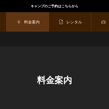
キャンプのご予約はこちらから



料金案内
レンタル
2025年4月26日（土）
ンプ
ワンちゃんと一緒にキ
ャンプ！ドッグサイト
のご紹介
料金案内