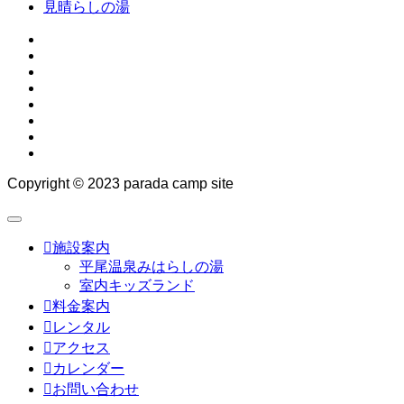
見晴らしの湯
Copyright © 2023 parada camp site

施設案内
平尾温泉みはらしの湯
室内キッズランド

料金案内

レンタル

アクセス

カレンダー

お問い合わせ