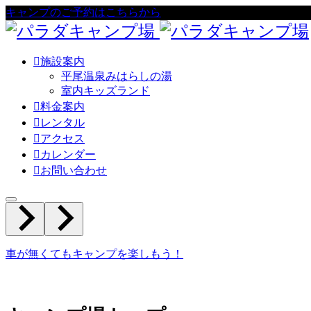
キャンプのご予約はこちらから

施設案内
平尾温泉みはらしの湯
室内キッズランド

料金案内

レンタル

アクセス

カレンダー

お問い合わせ
車が無くてもキャンプを楽しもう！