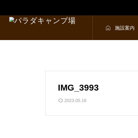

施設案内
5シーズンのキャン
車が無くてもキャ
約
を楽しもう！
IMG_3993
2023.05.16