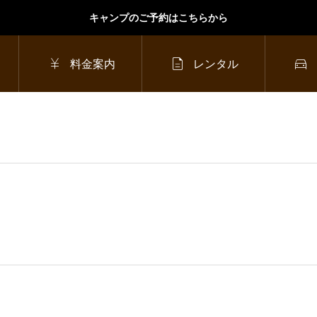
キャンプのご予約はこちらから



料金案内
レンタル
2025年4月26日（土）
ンプ
ワンちゃんと一緒にキ
ャンプ！ドッグサイト
のご紹介