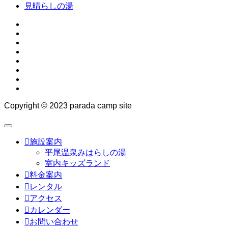
見晴らしの湯
Copyright © 2023 parada camp site

施設案内
平尾温泉みはらしの湯
室内キッズランド

料金案内

レンタル

アクセス

カレンダー

お問い合わせ